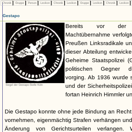
Chronik
Gruppe
Person
Lexikon
Chronik
Lexikon
Gruppe
Lexikon
Chronik
Lexikon
Gestapo
Bereits vor der nat
Machtübernahme verfolgte 
Preußen Linksradikale u
dieser Abteilung entwicke
Geheime Staatspolizei (
politischen Gegner de
vorging. Ab 1936 wurde si
und der Sicherheitspolize
Siegel der Gestapo-Stelle Köln
fortan Heinrich Himmler u
Die Gestapo konnte ohne jede Bindung an Rech
vornehmen, eigenmächtig Strafen verhängen und
Änderung von Gerichtsurteilen verlangen. Wi