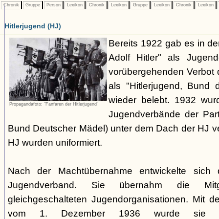
Chronik
Gruppe
Person
Lexikon
Chronik
Lexikon
Gruppe
Lexikon
Chronik
Lexikon
Hitlerjugend (HJ)
Bereits 1922 gab es in 
Adolf Hitler" als Jugen
vorübergehenden Verbot d
als "Hitlerjugend, Bund 
wieder belebt. 1932 wurd
Propagandafoto: "Fanfaren der Hitlerjugend"
Jugendverbände der Part
Bund Deutscher Mädel) unter dem Dach der HJ vere
HJ wurden uniformiert.
Nach der Machtübernahme entwickelte sich 
Jugendverband. Sie übernahm die Mitgl
gleichgeschalteten Jugendorganisationen. Mit 
vom 1. Dezember 1936 wurde sie zu