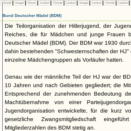
Chronik
Gruppe
Person
Lexikon
Chronik
Lexikon
Gruppe
Lexikon
Chronik
Lexikon
Bund Deutscher Mädel (BDM)
Die Teilorganisation der Hitlerjugend, der Jugen
Reiches, die für Mädchen und junge Frauen b
Deutscher Mädel (BDM). Der BDM war 1930 dur
dahin bestehenden "Schwesternschaften der HJ" 
einzelne Mädchengruppen als Vorläufer hatten.
Genau wie der männliche Teil der HJ war der B
10 Jahren und nach Gebieten gegliedert; die Mitg
Entsprechend der zunehmenden Bedeutung der
Machtübernahme von einer Parteijugendorgani
Jugendorganisation entwickelte, für die kurz 
gesetzliche Zwangsmitgliedschaft eingefüh
Mitgliederzahlen des BDM stetig an.