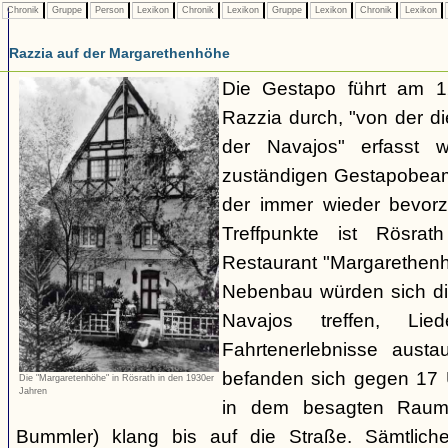
Chronik
Gruppe
Person
Lexikon
Chronik
Lexikon
Gruppe
Lexikon
Chronik
Lexikon
Razzia auf der Margarethenhöhe
Die Gestapo führt am 
Razzia durch, "von der d
der Navajos" erfasst 
zuständigen Gestapobeamt
der immer wieder bevor
Treffpunkte ist Rösra
Restaurant "Margarethenh
Nebenbau würden sich di
Navajos treffen, Li
Fahrtenerlebnisse austa
befanden sich gegen 17 
Die "Margaretenhöhe" in Rösrath in den 1930er
Jahren
in dem besagten Raum.
Bummler) klang bis auf die Straße. Sämtlich