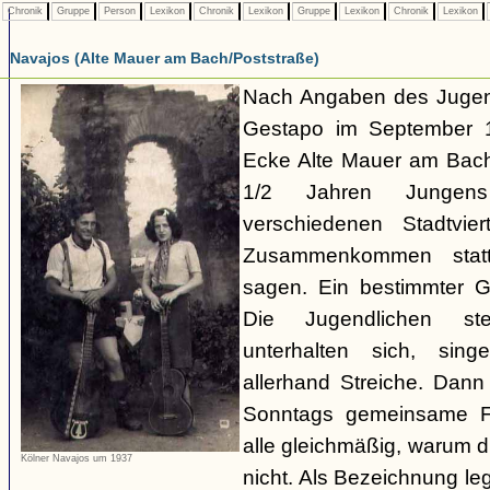
Chronik
Gruppe
Person
Lexikon
Chronik
Lexikon
Gruppe
Lexikon
Chronik
Lexikon
Navajos (Alte Mauer am Bach/Poststraße)
Nach Angaben des Jugend
Gestapo im September 1
Ecke Alte Mauer am Bach/
1/2 Jahren Junge
verschiedenen Stadtvier
Zusammenkommen statt
sagen. Ein bestimmter Gru
Die Jugendlichen s
unterhalten sich, sin
allerhand Streiche. Dann
Sonntags gemeinsame Fa
alle gleichmäßig, warum di
Kölner Navajos um 1937
nicht. Als Bezeichnung le