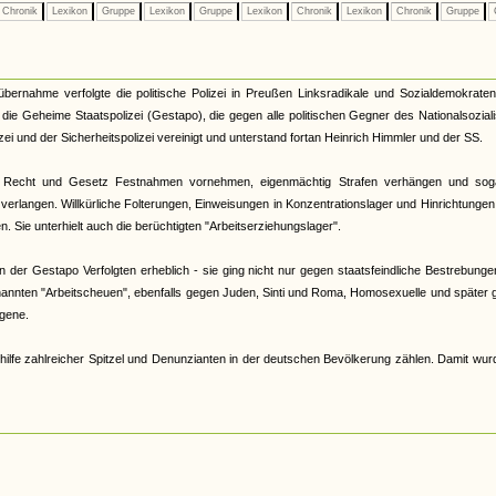
Chronik
Lexikon
Gruppe
Lexikon
Gruppe
Lexikon
Chronik
Lexikon
Chronik
Gruppe
tübernahme verfolgte die politische Polizei in Preußen Linksradikale und Sozialdemokrate
33 die Geheime Staatspolizei (Gestapo), die gegen alle politischen Gegner des Nationalsozia
zei und der Sicherheitspolizei vereinigt und unterstand fortan Heinrich Himmler und der SS.
 Recht und Gesetz Festnahmen vornehmen, eigenmächtig Strafen verhängen und sog
verlangen. Willkürliche Folterungen, Einweisungen in Konzentrationslager und Hinrichtunge
 Sie unterhielt auch die berüchtigten "Arbeitserziehungslager".
der Gestapo Verfolgten erheblich - sie ging nicht nur gegen staatsfeindliche Bestrebunge
nannten "Arbeitscheuen", ebenfalls gegen Juden, Sinti und Roma, Homosexuelle und später
gene.
hilfe zahlreicher Spitzel und Denunzianten in der deutschen Bevölkerung zählen. Damit wur