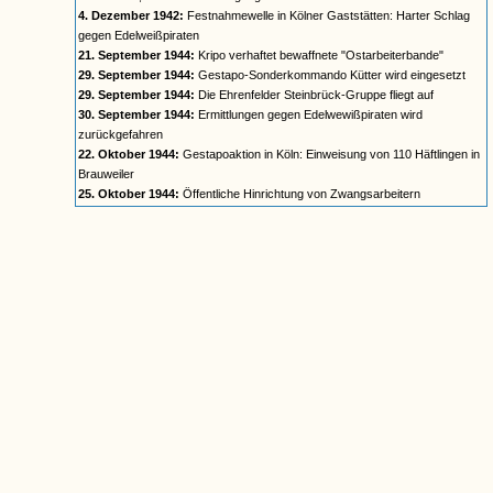
4. Dezember 1942:
Festnahmewelle in Kölner Gaststätten: Harter Schlag
gegen Edelweißpiraten
21. September 1944:
Kripo verhaftet bewaffnete "Ostarbeiterbande"
29. September 1944:
Gestapo-Sonderkommando Kütter wird eingesetzt
29. September 1944:
Die Ehrenfelder Steinbrück-Gruppe fliegt auf
30. September 1944:
Ermittlungen gegen Edelwewißpiraten wird
zurückgefahren
22. Oktober 1944:
Gestapoaktion in Köln: Einweisung von 110 Häftlingen in
Brauweiler
25. Oktober 1944:
Öffentliche Hinrichtung von Zwangsarbeitern