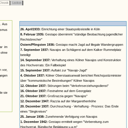
Chronik
Lexikon
n. Aus
26. April1933:
Einrichtung einer Staatspolizeistelle in Köln
lismus
8. Februar 1935:
Gestapo übernimmt "ständige Beobachtung jugendlicher
Rechtsbrecher"
Ostern/Pfingsten 1936:
Gestapo macht Jagd auf illegale Wandergruppen
ar im
7. September 1937:
Navajos an Schlägerei auf dem Kalker Rummelplatz
n ohne
beteiligt
14. September 1937:
Verhaftung eines Kölner Navajos und Konstruktion
des Hochverrats: Ein Fallbeispiel
n vor,
15. September 1937:
Auftakt zur "Navajo-Jagd"
 gegen
4. Oktober 1937:
Kölner Oberstaatsanwalt berichtet Reichsjustizminister
über "kommunistische Bestrebungen" Kölner Navajos
12. Oktober 1937:
Störungen beim "Verkehrserziehungsdienst"
16. Oktober 1937:
Festnahme auf dem Georgplatz
de sie
21. Oktober 1937:
Großrazzia gegen "Navajos"
12. Dezember 1947:
Razzia auf der Margarethenhöhe
20. Dezember 1937:
Durchsuchung - Verhaftung - Prozess: Das Ende
eines "Singkreises"
25. Januar 1938:
Zunehmende Verfolgung von Navajos
1. Dezember 1942:
Gestapo ermittelt wegen "Vorbereitung zum
Hochverrat, Bündische Betätigung u.a.m"