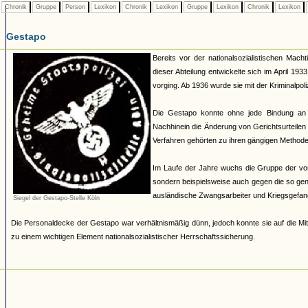
Chronik
Gruppe
Person
Lexikon
Chronik
Lexikon
Gruppe
Lexikon
Chronik
Lexikon
Gestapo
Bereits vor der nationalsozialistischen Mach
dieser Abteilung entwickelte sich im April 19
vorging. Ab 1936 wurde sie mit der Kriminalpoli
Die Gestapo konnte ohne jede Bindung an
Nachhinein die Änderung von Gerichtsurteilen 
Verfahren gehörten zu ihren gängigen Methoden.
Im Laufe der Jahre wuchs die Gruppe der von 
sondern beispielsweise auch gegen die so ge
ausländische Zwangsarbeiter und Kriegsgefan
Siegel der Gestapo-Stelle Köln
Die Personaldecke der Gestapo war verhältnismäßig dünn, jedoch konnte sie auf die Mit
zu einem wichtigen Element nationalsozialistischer Herrschaftssicherung.