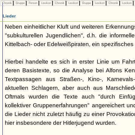
Chronik
Gruppe
Person
Lexikon
Chronik
Lexikon
Gruppe
Lexikon
Chronik
Lexikon
Lieder
Neben einheitlicher Kluft und weiteren Erkennung
"subkulturellen Jugendlichen", d.h. die informe
Kittelbach- oder Edelweißpiraten, ein spezifisches 
Hierbei handelte es sich in erster Linie um Fahr
deren Basistexte, so die Analyse bei Alfons K
Textpassagen aus Straßen-, Kino-, Karnevals
aktuellen Schlagern, aber auch aus Marschlie
Oftmals wurden die Texte auch "durch Einfü
kollektiver Gruppenerfahrungen" angereichert und 
die Lieder nicht zuletzt häufig zu einer Provokat
hier insbesondere der Hitlerjugend wurden.