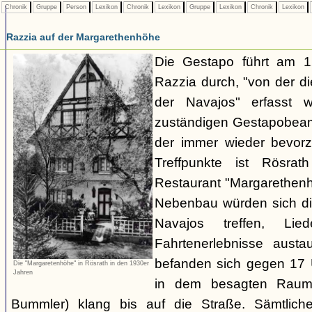
Chronik
Gruppe
Person
Lexikon
Chronik
Lexikon
Gruppe
Lexikon
Chronik
Lexikon
Razzia auf der Margarethenhöhe
Die Gestapo führt am 
Razzia durch, "von der d
der Navajos" erfasst 
zuständigen Gestapobeamt
der immer wieder bevor
Treffpunkte ist Rösra
Restaurant "Margarethenh
Nebenbau würden sich di
Navajos treffen, Li
Fahrtenerlebnisse austa
befanden sich gegen 17 
Die "Margaretenhöhe" in Rösrath in den 1930er
Jahren
in dem besagten Raum.
Bummler) klang bis auf die Straße. Sämtlich