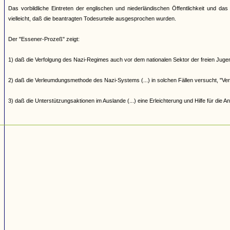
Das vorbildliche Eintreten der englischen und niederländischen Öffentlichkeit und da
vielleicht, daß die beantragten Todesurteile ausgesprochen wurden.
Der "Essener-Prozeß" zeigt:
1) daß die Verfolgung des Nazi-Regimes auch vor dem nationalen Sektor der freien Jug
2) daß die Verleumdungsmethode des Nazi-Systems (...) in solchen Fällen versucht, "Ver
3) daß die Unterstützungsaktionen im Auslande (...) eine Erleichterung und Hilfe für die A