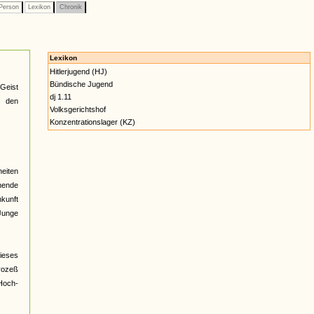
Person
Lexikon
Chronik
Lexikon
Hitlerjugend (HJ)
Bündische Jugend
 Geist
dj 1.11
n den
Volksgerichtshof
Konzentrationslager (KZ)
heiten
hnende
nkunft
 Junge
dieses
Prozeß
 Hoch-