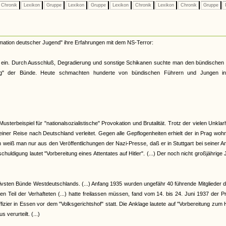
Chronik
Lexikon
Gruppe
Lexikon
Gruppe
Lexikon
Chronik
Lexikon
Chronik
Gruppe
ormation deutscher Jugend" ihre Erfahrungen mit dem NS-Terror:
n" ein. Durch Ausschluß, Degradierung und sonstige Schikanen suchte man den bündischen
hrung" der Bünde. Heute schmachten hunderte von bündischen Führern und Jungen i
usterbeispiel für "nationalsozialistische" Provokation und Brutalität. Trotz der vielen Unklar
einer Reise nach Deutschland verleitet. Gegen alle Gepflogenheiten erhielt der in Prag wo
weiß man nur aus den Veröffentlichungen der Nazi-Presse, daß er in Stuttgart bei seiner A
uldigung lautet "Vorbereitung eines Attentates auf Hitler". (...) Der noch nicht großjährige
ivsten Bünde Westdeutschlands. (...) Anfang 1935 wurden ungefähr 40 führende Mitglieder 
Teil der Verhafteten (...) hatte freilassen müssen, fand vom 14. bis 24. Juni 1937 der 
zier in Essen vor dem "Volksgerichtshof" statt. Die Anklage lautete auf "Vorbereitung zum
verurteilt. (...)