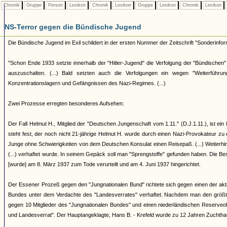
Chronik
Gruppe
Person
Lexikon
Chronik
Lexikon
Gruppe
Lexikon
Chronik
Lexikon
NS-Terror gegen die Bündische Jugend
Die Bündische Jugend im Exil schildert in der ersten Nummer der Zeitschrift "Sonderinf
"Schon Ende 1933 setzte innerhalb der "Hitler-Jugend" die Verfolgung der "Bündische
auszuschalten. (...) Bald setzten auch die Verfolgungen ein wegen "Weiterfü
Konzentrationslagern und Gefängnissen des Nazi-Regimes. (...)
Zwei Prozesse erregten besonderes Aufsehen:
Der Fall Helmut H., Mitglied der "Deutschen Jungenschaft vom 1.11." (D.J.1.11.), ist ein M
steht fest, der noch nicht 21-jährige Helmut H. wurde durch einen Nazi-Provokateur zu 
Junge ohne Schwierigkeiten von dem Deutschen Konsulat einen Reisepaß. (...) Weiterhin 
(...) verhaftet wurde. In seinem Gepäck soll man "Sprengstoffe" gefunden haben. Die Besch
[wurde] am 8. März 1937 zum Tode verurteilt und am 4. Juni 1937 hingerichtet.
Der Essener Prozeß gegen den "Jungnationalen Bund" richtete sich gegen einen der akt
Bundes unter dem Verdachte des "Landesverrates" verhaftet. Nachdem man den größten 
gegen 10 Mitglieder des "Jungnationalen Bundes" und einen niederländischen Reserveoffi
und Landesverrat". Der Hauptangeklagte, Hans B. - Krefeld wurde zu 12 Jahren Zuchthaus 