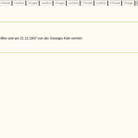
Chronik
Lexikon
Gruppe
Lexikon
Gruppe
Lexikon
Chronik
Lexikon
Chronik
Gruppe
iffen und am 21.12.1937 von der Gestapo Köln verhört.