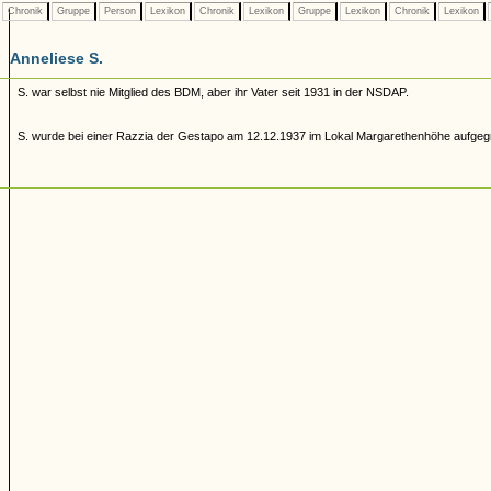
Chronik
Gruppe
Person
Lexikon
Chronik
Lexikon
Gruppe
Lexikon
Chronik
Lexikon
Anneliese S.
S. war selbst nie Mitglied des BDM, aber ihr Vater seit 1931 in der NSDAP.
S. wurde bei einer Razzia der Gestapo am 12.12.1937 im Lokal Margarethenhöhe aufgegr