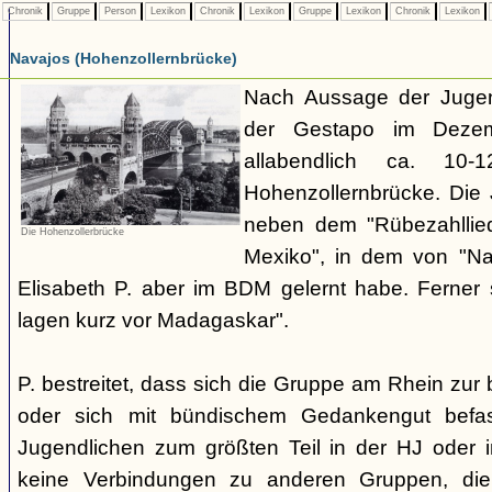
Chronik
Gruppe
Person
Lexikon
Chronik
Lexikon
Gruppe
Lexikon
Chronik
Lexikon
Navajos (Hohenzollernbrücke)
Nach Aussage der Jugend
der Gestapo im Dezem
allabendlich ca. 10
Hohenzollernbrücke. Die 
neben dem "Rübezahllie
Die Hohenzollerbrücke
Mexiko", in dem von "Na
Elisabeth P. aber im BDM gelernt habe. Ferner
lagen kurz vor Madagaskar".
P. bestreitet, dass sich die Gruppe am Rhein zu
oder sich mit bündischem Gedankengut befas
Jugendlichen zum größten Teil in der HJ oder 
keine Verbindungen zu anderen Gruppen, di