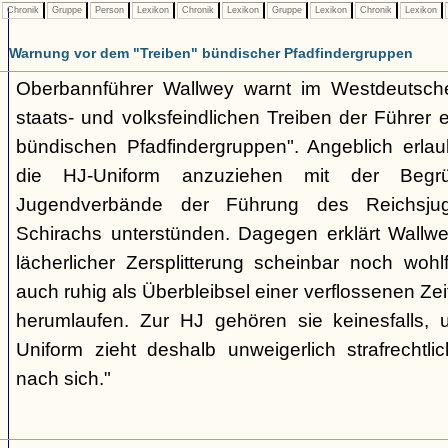
Chronik
Gruppe
Person
Lexikon
Chronik
Lexikon
Gruppe
Lexikon
Chronik
Lexikon
Warnung vor dem "Treiben" bündischer Pfadfindergruppen
Oberbannführer Wallwey warnt im Westdeutsch
staats- und volksfeindlichen Treiben der Führer
bündischen Pfadfindergruppen". Angeblich erla
die HJ-Uniform anzuziehen mit der Begr
Jugendverbände der Führung des Reichsjug
Schirachs unterstünden. Dagegen erklärt Wallwey
lächerlicher Zersplitterung scheinbar noch wo
auch ruhig als Überbleibsel einer verflossenen Zei
herumlaufen. Zur HJ gehören sie keinesfalls,
Uniform zieht deshalb unweigerlich strafrechtl
nach sich."