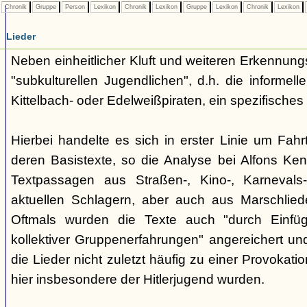
Chronik
Gruppe
Person
Lexikon
Chronik
Lexikon
Gruppe
Lexikon
Chronik
Lexikon
Lieder
Neben einheitlicher Kluft und weiteren Erkennung
"subkulturellen Jugendlichen", d.h. die informe
Kittelbach- oder Edelweißpiraten, ein spezifisches 
Hierbei handelte es sich in erster Linie um Fahr
deren Basistexte, so die Analyse bei Alfons K
Textpassagen aus Straßen-, Kino-, Karnevals
aktuellen Schlagern, aber auch aus Marschlie
Oftmals wurden die Texte auch "durch Einfü
kollektiver Gruppenerfahrungen" angereichert und 
die Lieder nicht zuletzt häufig zu einer Provokat
hier insbesondere der Hitlerjugend wurden.