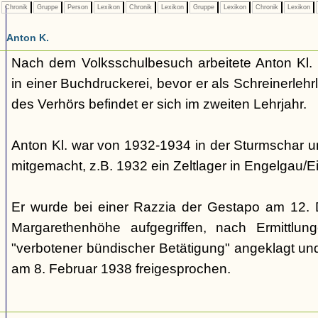
Chronik
Gruppe
Person
Lexikon
Chronik
Lexikon
Gruppe
Lexikon
Chronik
Lexikon
Anton K.
Nach dem Volksschulbesuch arbeitete Anton Kl. z
in einer Buchdruckerei, bevor er als Schreinerlehr
des Verhörs befindet er sich im zweiten Lehrjahr.
Anton Kl. war von 1932-1934 in der Sturmschar un
mitgemacht, z.B. 1932 ein Zeltlager in Engelgau/Ei
Er wurde bei einer Razzia der Gestapo am 12.
Margarethenhöhe aufgegriffen, nach Ermittlu
"verbotener bündischer Betätigung" angeklagt un
am 8. Februar 1938 freigesprochen.