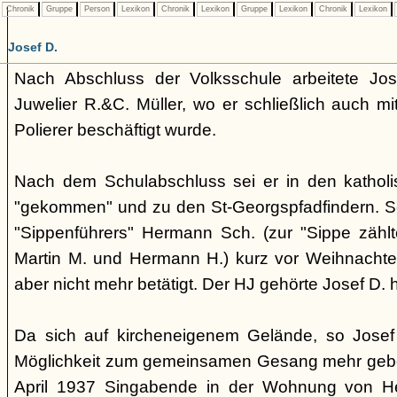
Chronik
Gruppe
Person
Lexikon
Chronik
Lexikon
Gruppe
Lexikon
Chronik
Lexikon
Josef D.
Nach Abschluss der Volksschule arbeitete Jos
Juwelier R.&C. Müller, wo er schließlich auch 
Polierer beschäftigt wurde.
Nach dem Schulabschluss sei er in den kathol
"gekommen" und zu den St-Georgspfadfindern. S
"Sippenführers" Hermann Sch. (zur "Sippe zähl
Martin M. und Hermann H.) kurz vor Weihnachte
aber nicht mehr betätigt. Der HJ gehörte Josef D. 
Da sich auf kircheneigenem Gelände, so Josef
Möglichkeit zum gemeinsamen Gesang mehr gebo
April 1937 Singabende in der Wohnung von He