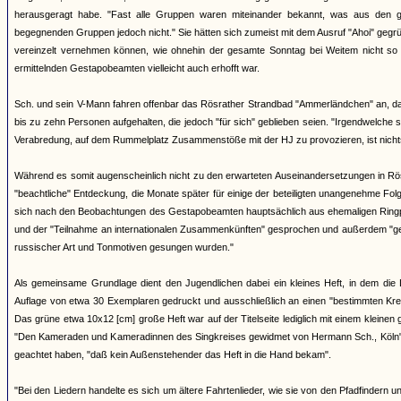
herausgeragt habe. "Fast alle Gruppen waren miteinander bekannt, was aus den g
begegnenden Gruppen jedoch nicht." Sie hätten sich zumeist mit dem Ausruf "Ahoi" gegr
vereinzelt vernehmen können, wie ohnehin der gesamte Sonntag bei Weitem nicht so
ermittelnden Gestapobeamten vielleicht auch erhofft war.
Sch. und sein V-Mann fahren offenbar das Rösrather Strandbad "Ammerländchen" an, das a
bis zu zehn Personen aufgehalten, die jedoch "für sich" geblieben seien. "Irgendwelche
Verabredung, auf dem Rummelplatz Zusammenstöße mit der HJ zu provozieren, ist nich
Während es somit augenscheinlich nicht zu den erwarteten Auseinandersetzungen in Rö
"beachtliche" Entdeckung, die Monate später für einige der beteiligten unangenehme F
sich nach den Beobachtungen des Gestapobeamten hauptsächlich aus ehemaligen Ringpf
und der "Teilnahme an internationalen Zusammenkünften" gesprochen und außerdem "geme
russischer Art und Tonmotiven gesungen wurden."
Als gemeinsame Grundlage dient den Jugendlichen dabei ein kleines Heft, in dem die 
Auflage von etwa 30 Exemplaren gedruckt und ausschließlich an einen "bestimmten Kreis
Das grüne etwa 10x12 [cm] große Heft war auf der Titelseite lediglich mit einem kleinen
"Den Kameraden und Kameradinnen des Singkreises gewidmet von Hermann Sch., Köln". 
geachtet haben, "daß kein Außenstehender das Heft in die Hand bekam".
"Bei den Liedern handelte es sich um ältere Fahrtenlieder, wie sie von den Pfadfinder