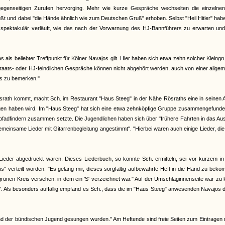
egenseitigen Zurufen hervorging. Mehr wie kurze Gespräche wechselten die einzelnen
üßt und dabei "die Hände ähnlich wie zum Deutschen Gruß" erhoben. Selbst "Heil Hitler" ha
 spektakulär verläuft, wie das nach der Vorwarnung des HJ-Bannführers zu erwarten un
ls beliebter Treffpunkt für Kölner Navajos gilt. Hier haben sich etwa zehn solcher Kleing
 staats- oder HJ-feindlichen Gespräche können nicht abgehört werden, auch von einer allge
ts zu bemerken."
srath kommt, macht Sch. im Restaurant "Haus Steeg" in der Nähe Rösraths eine in seinen
olgen haben wird. Im "Haus Steeg" hat sich eine etwa zehnköpfige Gruppe zusammengefunde
adfindern zusammen setzte. Die Jugendlichen haben sich über "frühere Fahrten in das Aus
insame Lieder mit Gitarrenbegleitung angestimmt". "Hierbei waren auch einige Lieder, di
Lieder abgedruckt waren. Dieses Liederbuch, so konnte Sch. ermitteln, sei vor kurzem in
" verteilt worden. "Es gelang mir, dieses sorgfältig aufbewahrte Heft in die Hand zu bek
 grünen Kreis versehen, in dem ein 'S' verzeichnet war." Auf der Umschlaginnenseite war zu 
Als besonders auffällig empfand es Sch., dass die im "Haus Steeg" anwesenden Navajos d
n und der bündischen Jugend gesungen wurden." Am Heftende sind freie Seiten zum Eintragen