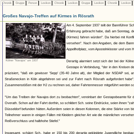
Chronik
Gruppe
Person
Lexikon
Chronik
Lexikon
Gruppe
Lexikon
Chronik
Lexikon
Großes Navajo-Treffen auf Kirmes in Rösrath
Am 4. September 1937 teilt der Bannführer Sch
Erfahrung gebracht habe, daß am Sonntag, de
(Kirmes) fahren würden". Da hierbei mit Konfl
versehen". Nach den Angaben, die dem Bannf
Appellhofplatz, vom Apostelnkloster und vom H
Kölner "Navajos" um 1937
Derartig alarmiert setzt sich der bei der Kö
Gestapo in Verbindung, "der in den Kreisen d
präzisiert, "daß ein gewisser 'Sepp' (35-40 Jahre alt), der Mitglied der NSDAP sei,
Straßenecken in Köln abgefahren sei und zur Fahrt nach Rösrath aufgefordert habe"
Zusammenstößen mit der HJ zu rechnen sei, daher Fahrtenmesser mitgeführt werden sol
"Um das Treiben der Navajos dort zu beobachten", vereinbart der Gestapobeamte für 
Overath. Schon auf der Fahrt dorthin, so schildert Sch. seine Eindrücke, seien ihnen "
Düsseldorf befunden hätten. Außerdem seien in diesen Kolonnen, die eine Stärke von b
Teilnehmer waren in einigen Fällen mit Kleidern gleicher Art wie die männlichen vers
Reißverschluss und halbhohe Stiefel."
Insgesamt, schätzt Sch., habe er 150 bis 200 derartig gekleidete Jugendliche beoba