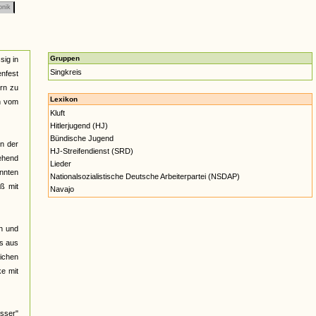
onik
Gruppen
sig in
Singkreis
nfest
ern zu
Lexikon
n vom
Kluft
Hitlerjugend (HJ)
Bündische Jugend
nn der
HJ-Streifendienst (SRD)
gehend
Lieder
annten
Nationalsozialistische Deutsche Arbeiterpartei (NSDAP)
ß mit
Navajo
h und
os aus
lichen
ke mit
sser"