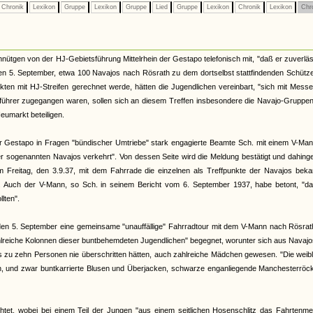
Chronik
Lexikon
Gruppe
Lexikon
Gruppe
Lied
Gruppe
Lexikon
Chronik
Lexikon
Chr
nütgen von der HJ-Gebietsführung Mittelrhein der Gestapo telefonisch mit, "daß er zuverläs
n 5. September, etwa 100 Navajos nach Rösrath zu dem dortselbst stattfindenden Schütze
ikten mit HJ-Streifen gerechnet werde, hätten die Jugendlichen vereinbart, "sich mit Mess
ührer zugegangen waren, sollen sich an diesem Treffen insbesondere die Navajo-Gruppe
eumarkt beteiligen.
lner Gestapo in Fragen "bündischer Umtriebe" stark engagierte Beamte Sch. mit einem V-Ma
er sogenannten Navajos verkehrt". Von dessen Seite wird die Meldung bestätigt und dahin
 am Freitag, den 3.9.37, mit dem Fahrrade die einzelnen als Treffpunkte der Navajos bek
. Auch der V-Mann, so Sch. in seinem Bericht vom 6. September 1937, habe betont, "da
lten".
den 5. September eine gemeinsame "unauffällige" Fahrradtour mit dem V-Mann nach Rösrat
zahlreiche Kolonnen dieser buntbehemdeten Jugendlichen" begegnet, worunter sich aus Navaj
is zu zehn Personen nie überschritten hätten, auch zahlreiche Mädchen gewesen. "Die weib
ehen, und zwar buntkarrierte Blusen und Überjacken, schwarze enganliegende Manchesterröc
chtet, wobei bei einem Teil der Jungen "aus einem seitlichen Hosenschlitz das Fahrtenme