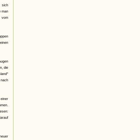
 sich
be man
d vom
ruppen
meinen
 Augen
n, die
land"
e nach
 einer
ommen.
lesen:
arauf
 neuer