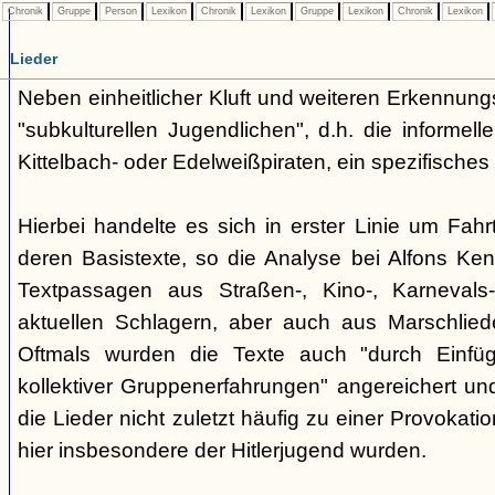
Chronik
Gruppe
Person
Lexikon
Chronik
Lexikon
Gruppe
Lexikon
Chronik
Lexikon
Lieder
Neben einheitlicher Kluft und weiteren Erkennung
"subkulturellen Jugendlichen", d.h. die informe
Kittelbach- oder Edelweißpiraten, ein spezifisches 
Hierbei handelte es sich in erster Linie um Fahr
deren Basistexte, so die Analyse bei Alfons K
Textpassagen aus Straßen-, Kino-, Karnevals
aktuellen Schlagern, aber auch aus Marschlie
Oftmals wurden die Texte auch "durch Einfü
kollektiver Gruppenerfahrungen" angereichert und 
die Lieder nicht zuletzt häufig zu einer Provokat
hier insbesondere der Hitlerjugend wurden.