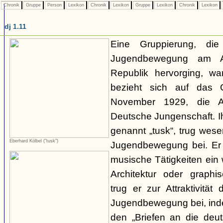
Chronik
Gruppe
Person
Lexikon
Chronik
Lexikon
Gruppe
Lexikon
Chronik
Lexikon
dj 1.11
Eine Gruppierung, di
Jugendbewegung am A
Republik hervorging, wa
bezieht sich auf das
November 1929, die Ab
Deutsche Jungenschaft. I
genannt „tusk“, trug wese
Eberhard Kölbel ("tusk")
Jugendbewegung bei. Er f
musische Tätigkeiten ein 
Architektur oder graphi
trug er zur Attraktivität
Jugendbewegung bei, inde
den „Briefen an die deut