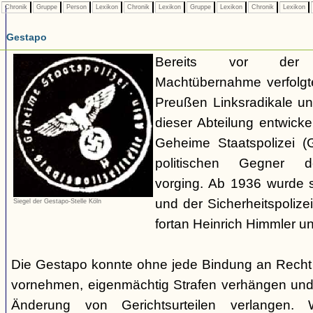
Chronik
Gruppe
Person
Lexikon
Chronik
Lexikon
Gruppe
Lexikon
Chronik
Lexikon
Gestapo
Bereits vor der nat
Machtübernahme verfolgte 
Preußen Linksradikale u
dieser Abteilung entwicke
Geheime Staatspolizei (
politischen Gegner de
vorging. Ab 1936 wurde si
und der Sicherheitspolize
Siegel der Gestapo-Stelle Köln
fortan Heinrich Himmler u
Die Gestapo konnte ohne jede Bindung an Rech
vornehmen, eigenmächtig Strafen verhängen und
Änderung von Gerichtsurteilen verlangen. Wi