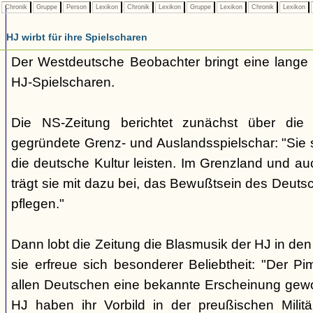
Chronik
Gruppe
Person
Lexikon
Chronik
Lexikon
Gruppe
Lexikon
Chronik
Lexikon
HJ wirbt für ihre Spielscharen
Der Westdeutsche Beobachter bringt eine lange
HJ-Spielscharen.
Die NS-Zeitung berichtet zunächst über die
gegründete Grenz- und Auslandsspielschar: "Sie so
die deutsche Kultur leisten. Im Grenzland und au
trägt sie mit dazu bei, das Bewußtsein des Deuts
pflegen."
Dann lobt die Zeitung die Blasmusik der HJ in d
sie erfreue sich besonderer Beliebtheit: "Der Pim
allen Deutschen eine bekannte Erscheinung gew
HJ haben ihr Vorbild in der preußischen Milit