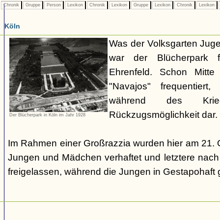
Chronik
Gruppe
Person
Lexikon
Chronik
Lexikon
Gruppe
Lexikon
Chronik
Lexikon
Köln
Was der Volksgarten Juge
war der Blücherpark 
Ehrenfeld. Schon Mitt
"Navajos" frequentiert
während des Krie
Rückzugsmöglichkeit dar.
Der Blücherpark in Köln im Jahr 1928
Im Rahmen einer Großrazzia wurden hier am 21. O
Jungen und Mädchen verhaftet und letztere nach
freigelassen, während die Jungen in Gestapohaf