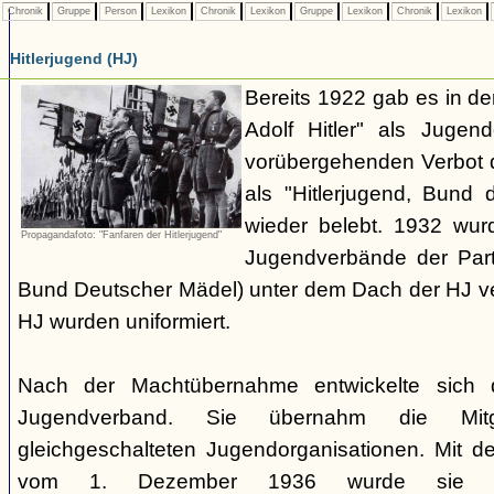
Chronik
Gruppe
Person
Lexikon
Chronik
Lexikon
Gruppe
Lexikon
Chronik
Lexikon
Hitlerjugend (HJ)
Bereits 1922 gab es in 
Adolf Hitler" als Jugen
vorübergehenden Verbot d
als "Hitlerjugend, Bund 
wieder belebt. 1932 wurd
Propagandafoto: "Fanfaren der Hitlerjugend"
Jugendverbände der Part
Bund Deutscher Mädel) unter dem Dach der HJ vere
HJ wurden uniformiert.
Nach der Machtübernahme entwickelte sich 
Jugendverband. Sie übernahm die Mitgl
gleichgeschalteten Jugendorganisationen. Mit 
vom 1. Dezember 1936 wurde sie zu