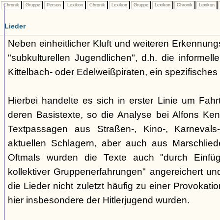
Chronik
Gruppe
Person
Lexikon
Chronik
Lexikon
Gruppe
Lexikon
Chronik
Lexikon
Lieder
Neben einheitlicher Kluft und weiteren Erkennung
"subkulturellen Jugendlichen", d.h. die informe
Kittelbach- oder Edelweißpiraten, ein spezifisches 
Hierbei handelte es sich in erster Linie um Fahr
deren Basistexte, so die Analyse bei Alfons K
Textpassagen aus Straßen-, Kino-, Karnevals
aktuellen Schlagern, aber auch aus Marschlie
Oftmals wurden die Texte auch "durch Einfü
kollektiver Gruppenerfahrungen" angereichert und 
die Lieder nicht zuletzt häufig zu einer Provokat
hier insbesondere der Hitlerjugend wurden.