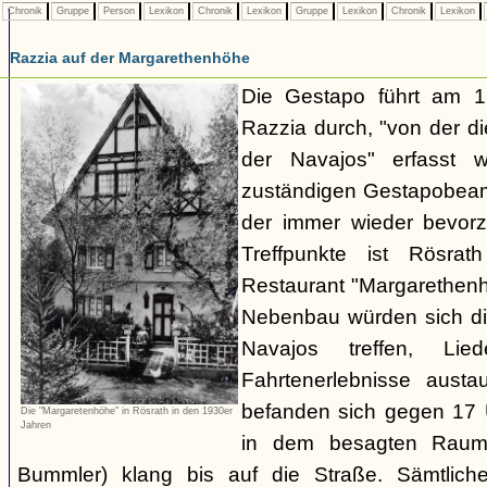
Chronik
Gruppe
Person
Lexikon
Chronik
Lexikon
Gruppe
Lexikon
Chronik
Lexikon
Razzia auf der Margarethenhöhe
Die Gestapo führt am 
Razzia durch, "von der d
der Navajos" erfasst 
zuständigen Gestapobeamt
der immer wieder bevor
Treffpunkte ist Rösra
Restaurant "Margarethenh
Nebenbau würden sich di
Navajos treffen, Li
Fahrtenerlebnisse austa
befanden sich gegen 17 
Die "Margaretenhöhe" in Rösrath in den 1930er
Jahren
in dem besagten Raum.
Bummler) klang bis auf die Straße. Sämtlich