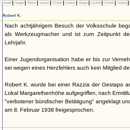
Chronik
Gruppe
Person
Lexikon
Chronik
Lexikon
Gruppe
Lexikon
Chronik
Lexikon
Robert K.
Nach achtjährigem Besuch der Volksschule bega
als Werkzeugmacher und ist zum Zeitpunkt de
Lehrjahr.
Einer Jugendorganisation habe er bis zur Verne
sei wegen eines Herzfehlers auch kein Mitglied de
Robert K. wurde bei einer Razzia der Gestapo 
Lokal Margarethenhöhe aufgegriffen, nach Ermitt
"verbotener bündischer Betätigung" angeklagt un
am 8. Februar 1938 freigesprochen.