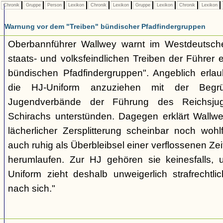
Chronik
Gruppe
Person
Lexikon
Chronik
Lexikon
Gruppe
Lexikon
Chronik
Lexikon
Warnung vor dem "Treiben" bündischer Pfadfindergruppen
Oberbannführer Wallwey warnt im Westdeutsch
staats- und volksfeindlichen Treiben der Führer
bündischen Pfadfindergruppen". Angeblich erla
die HJ-Uniform anzuziehen mit der Begr
Jugendverbände der Führung des Reichsjug
Schirachs unterstünden. Dagegen erklärt Wallwey
lächerlicher Zersplitterung scheinbar noch wo
auch ruhig als Überbleibsel einer verflossenen Zei
herumlaufen. Zur HJ gehören sie keinesfalls,
Uniform zieht deshalb unweigerlich strafrechtl
nach sich."