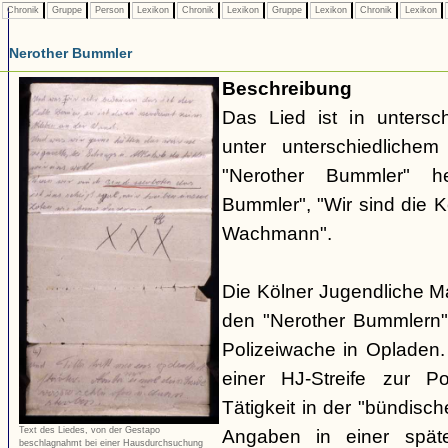
Chronik
Gruppe
Person
Lexikon
Chronik
Lexikon
Gruppe
Lexikon
Chronik
Lexikon
Nerother Bummler
Beschreibung
Das Lied ist in untersc
unter unterschiedlichem 
"Nerother Bummler" h
Bummler", "Wir sind die 
Wachmann".
Die Kölner Jugendliche M
den "Nerother Bummlern"
Polizeiwache in Opladen.
einer HJ-Streife zur P
Tätigkeit in der "bündisc
Text des Liedes, von der Gestapo
Angaben in einer spät
beschlagnahmt bei einer Hausdurchsuchung