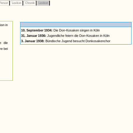
Person
Lexikon
Chronik
Lexikon
ion in
10. September 1934:
Die Don-Kosaken singen in Köln
31. Januar 1936:
Jugendliche feiern die Don-Kosaken in Köln
3. Januar 1938:
Bündische Jugend besucht Donkosakenchor
e die
re bei