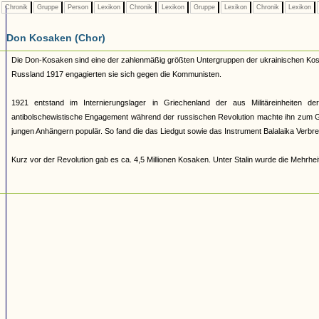
Chronik
Gruppe
Person
Lexikon
Chronik
Lexikon
Gruppe
Lexikon
Chronik
Lexikon
Don Kosaken (Chor)
Die Don-Kosaken sind eine der zahlenmäßig größten Untergruppen der ukrainischen Kosa
Russland 1917 engagierten sie sich gegen die Kommunisten.
1921 entstand im Internierungslager in Griechenland der aus Militäreinheiten de
antibolschewistische Engagement während der russischen Revolution machte ihn zum Ge
jungen Anhängern populär. So fand die das Liedgut sowie das Instrument Balalaika Verbreit
Kurz vor der Revolution gab es ca. 4,5 Millionen Kosaken. Unter Stalin wurde die Mehrheit