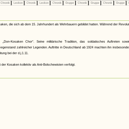
Chronik
Lexikon
Chronik
Lexikon
Chronik
Gruppe
Chronik
Gruppe
Chronik
Gruppe
ken, die sich ab dem 15. Jahrhundert als Wehrbauern gebildet hatten. Während der Revolut
r „Don-Kosaken Chor“. Seine militärische Tradition, das soldatisches Auftreten sowi
genstand zahlreicher Legenden. Auftritte in Deutschland ab 1924 machten ihn insbesonde
ung bei der d.j.1.11.
 der Kosaken kollektiv als Anti-Bolschewisten verfolgt.