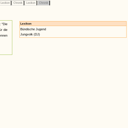
Lexikon
Chronik
Lexikon
Chronik
Lexikon
: "Die
Bündische Jugend
ür die
Jungvolk (DJ)
nennen