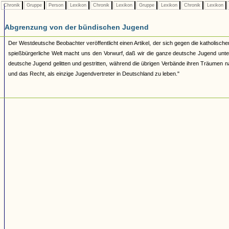
Chronik
Gruppe
Person
Lexikon
Chronik
Lexikon
Gruppe
Lexikon
Chronik
Lexikon
Abgrenzung von der bündischen Jugend
Der Westdeutsche Beobachter veröffentlicht einen Artikel, der sich gegen die katholischen 
spießbürgerliche Welt macht uns den Vorwurf, daß wir die ganze deutsche Jugend unte
deutsche Jugend gelitten und gestritten, während die übrigen Verbände ihren Träumen nac
und das Recht, als einzige Jugendvertreter in Deutschland zu leben."