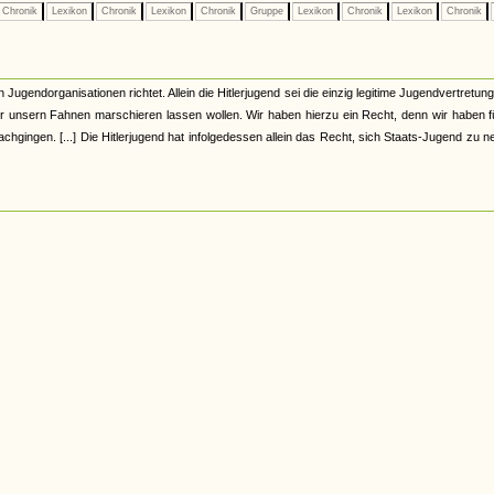
Chronik
Lexikon
Chronik
Lexikon
Chronik
Gruppe
Lexikon
Chronik
Lexikon
Chronik
Jugendorganisationen richtet. Allein die Hitlerjugend sei die einzig legitime Jugendvertretung
r unsern Fahnen marschieren lassen wollen. Wir haben hierzu ein Recht, denn wir haben f
hgingen. [...] Die Hitlerjugend hat infolgedessen allein das Recht, sich Staats-Jugend zu 