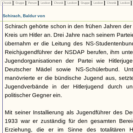
Chronik
Gruppe
Person
Lexikon
Chronik
Lexikon
Gruppe
Lexikon
Chronik
Lexikon
Schirach, Baldur von
Schirach gehörte schon in den frühen Jahren der
Kreis um Hitler an. Drei Jahre nach seinem Partei
übernahm er die Leitung des NS-Studentenbun
Reichjugendführer der NSDAP berufen, ihm unte
Jugendorganisationen der Partei wie Hitlerju
Deutscher Mädel sowie NS-Schülerbund. Unt
manövrierte er die bündische Jugend aus, setzte
Jugendverbände in der Hitlerjugend durch und
politischer Gegner ein.
Mit seiner Installierung als Jugendführer des D
1933 war er zuständig für den gesamten Berei
Erziehung, die er im Sinne des totalitären H