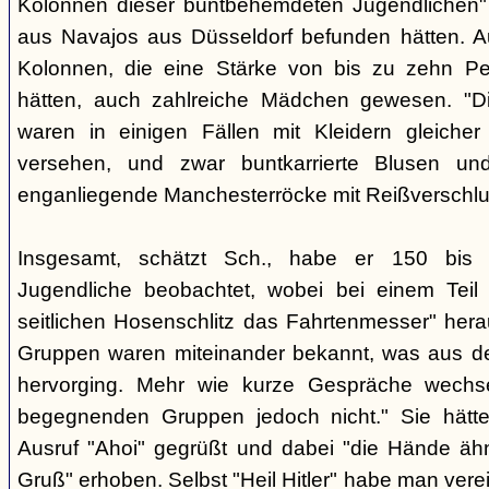
Kolonnen dieser buntbehemdeten Jugendlichen" 
aus Navajos aus Düsseldorf befunden hätten. A
Kolonnen, die eine Stärke von bis zu zehn Per
hätten, auch zahlreiche Mädchen gewesen. "Di
waren in einigen Fällen mit Kleidern gleicher
versehen, und zwar buntkarrierte Blusen un
enganliegende Manchesterröcke mit Reißverschlus
Insgesamt, schätzt Sch., habe er 150 bis 2
Jugendliche beobachtet, wobei bei einem Tei
seitlichen Hosenschlitz das Fahrtenmesser" hera
Gruppen waren miteinander bekannt, was aus de
hervorging. Mehr wie kurze Gespräche wechse
begegnenden Gruppen jedoch nicht." Sie hätt
Ausruf "Ahoi" gegrüßt und dabei "die Hände äh
Gruß" erhoben. Selbst "Heil Hitler" habe man ver