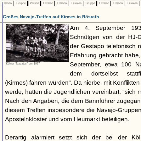
Chronik
Gruppe
Person
Lexikon
Chronik
Lexikon
Gruppe
Lexikon
Chronik
Lexikon
Großes Navajo-Treffen auf Kirmes in Rösrath
Am 4. September 1937
Schnütgen von der HJ-Ge
der Gestapo telefonisch m
Erfahrung gebracht habe
September, etwa 100 N
Kölner "Navajos" um 1937
dem dortselbst stattf
(Kirmes) fahren würden". Da hierbei mit Konflikten
werde, hätten die Jugendlichen vereinbart, "sich 
Nach den Angaben, die dem Bannführer zugegang
diesem Treffen insbesondere die Navajo-Gruppen
Apostelnkloster und vom Heumarkt beteiligen.
Derartig alarmiert setzt sich der bei der K