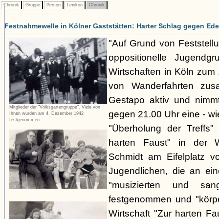
Chronik
Gruppe
Person
Lexikon
Chronik
Festnahmewelle in Kölner Gaststätten: Harter Schlag gegen Ede
"Auf Grund von Feststellu
oppositionelle Jugendg
Wirtschaften in Köln zu
von Wanderfahrten zus
Gestapo aktiv und nim
Mitglieder der "Volksgartengruppe". Viele von
gegen 21.00 Uhr eine - wi
Ihnen wurden am 4. Dezember 1942
festgenommen.
"Überholung der Treffs"
harten Faust" in der 
Schmidt am Eifelplatz v
Jugendlichen, die an ein
"musizierten und san
festgenommen und "körper
Wirtschaft "Zur harten F