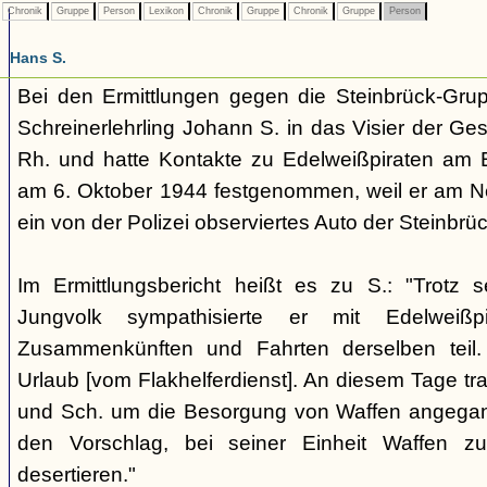
Chronik
Gruppe
Person
Lexikon
Chronik
Gruppe
Chronik
Gruppe
Person
Hans S.
Bei den Ermittlungen gegen die Steinbrück-Grup
Schreinerlehrling Johann S. in das Visier der Ge
Rh. und hatte Kontakte zu Edelweißpiraten am E
am 6. Oktober 1944 festgenommen, weil er am Nep
ein von der Polizei observiertes Auto der Steinbrü
Im Ermittlungsbericht heißt es zu S.: "Trotz 
Jungvolk sympathisierte er mit Edelwei
Zusammenkünften und Fahrten derselben teil.
Urlaub [vom Flakhelferdienst]. An diesem Tage tra
und Sch. um die Besorgung von Waffen angega
den Vorschlag, bei seiner Einheit Waffen 
desertieren."