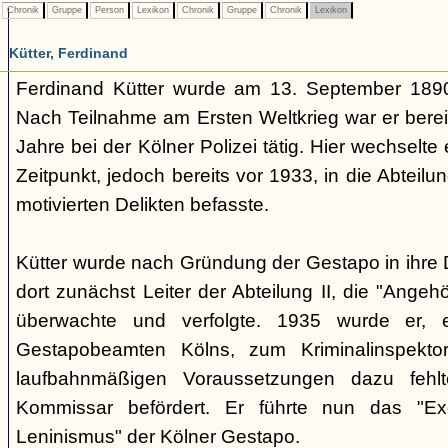
Chronik
Gruppe
Person
Lexikon
Chronik
Gruppe
Chronik
Lexikon
Kütter, Ferdinand
Ferdinand Kütter wurde am 13. September 1890
Nach Teilnahme am Ersten Weltkrieg war er berei
Jahre bei der Kölner Polizei tätig. Hier wechselt
Zeitpunkt, jedoch bereits vor 1933, in die Abteilung
motivierten Delikten befasste.
Kütter wurde nach Gründung der Gestapo in ihr
dort zunächst Leiter der Abteilung II, die "Angeh
überwachte und verfolgte. 1935 wurde er, ei
Gestapobeamten Kölns, zum Kriminalinspekt
laufbahnmäßigen Voraussetzungen dazu fehl
Kommissar befördert. Er führte nun das "Exe
Leninismus" der Kölner Gestapo.