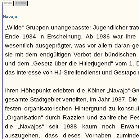
Chronik
Lexikon
Navajo
„Wilde“ Gruppen unangepasster Jugendlicher trate
Ende 1934 in Erscheinung. Ab 1936 war ihre 
wesentlich ausgeprägter, was vor allem daran ge
sie mit dem endgültigen Verbot der bündischen
und dem „Gesetz über die Hitlerjugend“ vom 1. 
das Interesse von HJ-Streifendienst und Gestapo 
Ihren Höhepunkt erlebten die Kölner „Navajo“-Gr
gesamte Stadtgebiet verteilten, im Jahr 1937. Di
festen organisatorischen Hintergrund zu konstru
„Organisation“ durch Razzien und zahlreiche F
die „Navajos“ seit 1938 kaum noch Erwähn
auszugehen, dass dieses Vorhaben zumindes