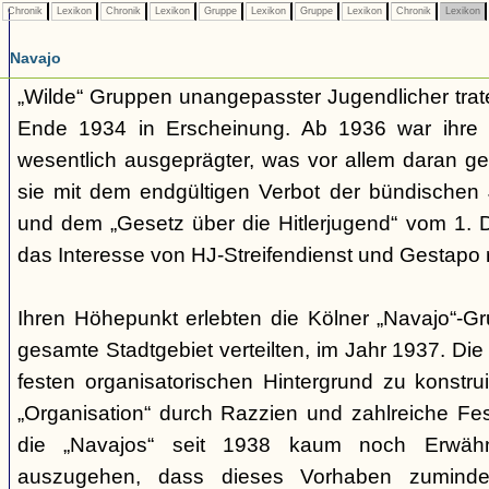
Chronik
Lexikon
Chronik
Lexikon
Gruppe
Lexikon
Gruppe
Lexikon
Chronik
Lexikon
Navajo
„Wilde“ Gruppen unangepasster Jugendlicher trate
Ende 1934 in Erscheinung. Ab 1936 war ihre 
wesentlich ausgeprägter, was vor allem daran ge
sie mit dem endgültigen Verbot der bündischen
und dem „Gesetz über die Hitlerjugend“ vom 1. 
das Interesse von HJ-Streifendienst und Gestapo 
Ihren Höhepunkt erlebten die Kölner „Navajo“-Gr
gesamte Stadtgebiet verteilten, im Jahr 1937. Di
festen organisatorischen Hintergrund zu konstru
„Organisation“ durch Razzien und zahlreiche F
die „Navajos“ seit 1938 kaum noch Erwähn
auszugehen, dass dieses Vorhaben zumindes