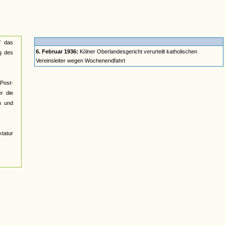
f das
6. Februar 1936:
Kölner Oberlandesgericht verurteilt katholischen
g des
Vereinsleiter wegen Wochenendfahrt
 Post-
er die
n und
tatur