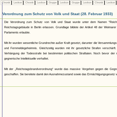
Chronik
Lexikon
Chronik
Lexikon
Gruppe
Lexikon
Gruppe
Lexikon
Chronik
Lexikon
Verordnung zum Schutz von Volk und Staat (28. Februar 1933)
Die Verordnung zum Schutz von Volk und Staat wurde unter dem Namen "Reich
Reichstagsgebäude in Berlin erlassen. Grundlage bildete der Artikel 48 der Weima
Parlaments erlaubte.
Mit ihr wurden wesentliche Grundrechte außer Kraft gesetzt, darunter die Versammlungs-
und Fernmeldegeheimnis. Gleichzeitig wurden mit ihr gesetzliche Strafen verschärft. S
Verhängung der Todesstrafe bei bestimmten politischen Straftaten. Noch bevor de
gegnerische Intellektuelle verhaftet.
Mit der „Reichstagsbrandverordnung“ wurde das massive Vorgehen gegen die Gegner de
geschaffen. Sie bereitete damit den Ausnahmezustand sowie das Ermächtigungsgesetz 