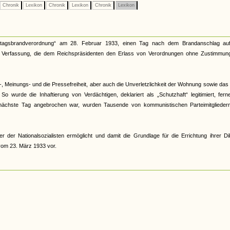
Chronik
Lexikon
Chronik
Lexikon
Chronik
Lexikon
tagsbrandverordnung“ am 28. Februar 1933, einen Tag nach dem Brandanschlag au
rer Verfassung, die dem Reichspräsidenten den Erlass von Verordnungen ohne Zustimmun
, Meinungs- und die Pressefreiheit, aber auch die Unverletzlichkeit der Wohnung sowie das
o wurde die Inhaftierung von Verdächtigen, deklariert als „Schutzhaft“ legitimiert, fern
r nächste Tag angebrochen war, wurden Tausende von kommunistischen Parteimitglieder
r Nationalsozialisten ermöglicht und damit die Grundlage für die Errichtung ihrer Dik
vom 23. März 1933 vor.