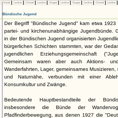
Chronik
Lexikon
Chronik
Lexikon
Gruppe
Lexikon
Gruppe
Lexikon
Chronik
Lexikon
Bündische Jugend
Der Begriff "Bündische Jugend" kam etwa 1923 a
partei- und kirchenunabhängige Jugendbünde.
in der Bündischen Jugend organisierten Jugendli
bürgerlichen Schichten stammten, war der Geda
jugendlichen Erziehungsgemeinschaft ("Jug
Gemeinsam waren aber auch Aktions- und
Wanderfahrten, Lager, gemeinsames Musizieren, s
und Naturnähe, verbunden mit einer Ableh
Konsumkultur und Zwänge.
Bedeutende Hauptbestandteile der Bünd
insbesondere die Bünde der Wandervo
Pfadfinderbewegung, aus denen 1927 die "Deuts