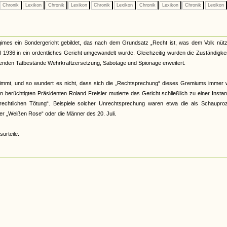
Chronik
Lexikon
Chronik
Lexikon
Chronik
Lexikon
Chronik
Lexikon
Chronik
Lexikon
imes ein Sondergericht gebildet, das nach dem Grundsatz „Recht ist, was dem Volk nützt
l 1936 in ein ordentliches Gericht umgewandelt wurde. Gleichzeitig wurden die Zuständigke
tenden Tatbestände Wehrkraftzersetzung, Sabotage und Spionage erweitert.
stimmt, und so wundert es nicht, dass sich die „Rechtsprechung“ dieses Gremiums immer 
en berüchtigten Präsidenten Roland Freisler mutierte das Gericht schließlich zu einer Insta
rrechtlichen Tötung“. Beispiele solcher Unrechtsprechung waren etwa die als Schaupro
 der „Weißen Rose“ oder die Männer des 20. Juli.
surteile.