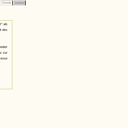
Chronik
Lexikon
“ als
it des
weiter
nz zur
zesse