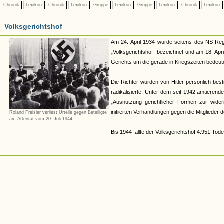
Chronik
Lexikon
Chronik
Lexikon
Gruppe
Lexikon
Gruppe
Lexikon
Chronik
Lexikon
Volksgerichtshof
Am 24. April 1934 wurde seitens des NS-Reg
„Volksgerichtshof“ bezeichnet und am 18. Apri
Gerichts um die gerade in Kriegszeiten bedeu
Die Richter wurden von Hitler persönlich be
radikalisierte. Unter dem seit 1942 amtierend
„Ausnutzung gerichtlicher Formen zur wide
initiierten Verhandlungen gegen die Mitglieder
Roland Freisler verliest Urteile gegen Beteiligte
am Attentat vom 20. Juli 1944
Bis 1944 fällte der Volksgerichtshof 4.951 Tode