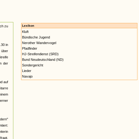
Lexikon
ach zu
Kluft
Bündische Jugend
Nerother Wandervogel
.30 in
Pfadfinder
n über
HJ-Streifendienst (SRD)
reife
Bund Neudeutschland (ND)
n der
Sondergericht
Lieder
Navajo
nd auf
itarre
 einem
ferner
üdern"
iert:
iterin
fragt,