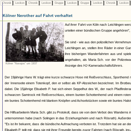
Chronik
Lexikon
Chronik
Lexikon
Gruppe
Lexikon
Gruppe
Lexikon
Chronik
Lexikon
Kölner Nerother auf Fahrt verhaftet
Auf ihrer Fahrt von Köln nach Leichlingen werd
urteilen einer bündischen Gruppe angehören", 
Sie sind - wie aus den polizeilichen Vernehm
Leichlingen an, stellen ihre Räder in einer G
ihre bisherigen Wanderfahrten aus und spiel
angehalten, als Maria Sch. vor der Polizei
Kölner "Navajos" um 1937
Anzeige des HJ-Kameradschaftsführers.
Der 19jährige Hans W. trägt eine kurze schwarze Hose mit Reißverschluss, Sporthemd 
der Innenseite einem Totenkopf, den er selbst als KP-Abzeichen bezeichnet. Im Brotbeut
dabei. Die 15jährige Elisabeth P. hat sich einen Seppelhut des W., der nach Pfadfinder
schwarzen Samtrock mit Reißverschluss, einem bunten Schottenhemd und einem roten Hal
ein buntes Schottenhemd mit blanken Knöpfen und Achselstücken sowie ein buntes Halst
Die Hilfsarbeiterin Maria Sch. gibt zu Protokoll, dass sie von dem Verbot des Wanderns
unternommen habe (nach Solingen in das Erziehungsheim und nach Rösrath). Außerdem 
"Es ist ihr bekannt, dass die bündische Aufmachung verboten ist. Trotzdem hat sie an den
Elisabeth P. teilt mit, dass sie mit ihrer Freundin bereits zuvor Fahrten (nach Rösrath, 