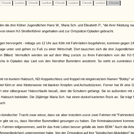
Chronik
Lexikon
Chronik
Lexikon
Chronik
Lexikon
Chronik
Lexikon
Chronik
en die drei Kölner Jugendlichen Hans W., Maria Sch. und Elisabeth P., "die ihrer Kleidung n
von einem HJ-Streifenführer angehalten und zur Ortspolizei Opladen gebracht.
ungen hervorgeht - mittags um 12 Uhr aus Köln mit Fahrrädern losgefahren, kommen gegen 14
arage unter und gehen zu Fuß zu einer Wirtschaft. Dort tauschen sich die drei Jugendliche
en Billard. Vermutlich werden sie auf dem Weg zurück zu ihren Fahrrädern von der HJ-St
wache in Opladen das Lied von den Nerother Bummlern anstimmt. So steht es zumindest i
mit rot-buntem Halstuch, ND-Koppelschloss und Koppel mit eingekratztem Namen "Bobby" u
el führt er eine Kletterweste mit blanken Knöpfen und Achselstücken. Ferner hat W. eine G
art eine silbergrauer Halsschlaufe besaß, über die Schultern gehängt. Sie ist außerdem mit
stuch bekleidet. Die 16jährige Maria Sch. hat einen dunkel-karierten Rock an. Sie trägt 
uch.
 in bündischer Tracht zwar wisse, dass sie aber trotzdem zuvor zwei Fahrten mit "Fahrtenbr
gibt sie zu, dass Nerother Bummellied gesungen zu haben. Der Kriminalassistent komment
 Fahrten teilgenommen, weil ihr das freie Leben besser gefalle als beim BDM." Auch die Arbe
ins Ammerländchen) unternommen habe. Von der Ortspolizei auf ihre "bündischen Aktivitäten" be