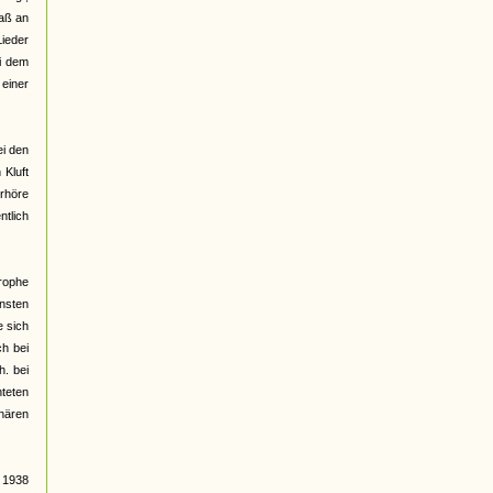
daß an
ieder
ei dem
 einer
ei den
 Kluft
erhöre
ntlich
rophe
nsten
e sich
ch bei
h. bei
hteten
nären
 1938