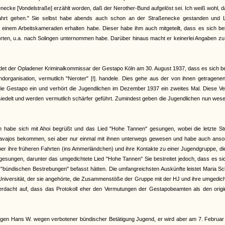
enecke [Vondelstraße] erzählt worden, daß der Nerother-Bund aufgelöst sei. Ich weiß wohl, 
hrt gehen." Sie selbst habe abends auch schon an der Straßenecke gestanden und L
on einem Arbeitskameraden erhalten habe. Dieser habe ihm auch mitgeteilt, dass es sich b
hrten, u.a. nach Solingen unternommen habe. Darüber hinaus macht er keinerlei Angaben zu
et der Opladener Kriminalkommissar der Gestapo Köln am 30. August 1937, dass es sich b
organisation, vermutlich "Neroter" [!]. handele. Dies gehe aus der von ihnen getragenen
 die Gestapo ein und verhört die Jugendlichen im Dezember 1937 ein zweites Mal. Diese V
iedelt und werden vermutlich schärfer geführt. Zumindest geben die Jugendlichen nun wese
an habe sich mit Ahoi begrüßt und das Lied "Hohe Tannen" gesungen, wobei die letzte St
Navajos bekommen, sei aber nur einmal mit ihnen unterwegs gewesen und habe auch anso
 über ihre früheren Fahrten (ins Ammerländchen) und ihre Kontakte zu einer Jugendgruppe, di
gesungen, darunter das umgedichtete Lied "Hohe Tannen" Sie bestreitet jedoch, dass es si
bündischen Bestrebungen" befasst hätten. Die umfangreichsten Auskünfte leistet Maria Sc
r Universität, der sie angehörte, die Zusammenstöße der Gruppe mit der HJ und ihre umgedic
 Verdacht auf, dass das Protokoll eher den Vermutungen der Gestapobeamten als den origi
gen Hans W. wegen verbotener bündischer Betätigung Jugend, er wird aber am 7. Februar