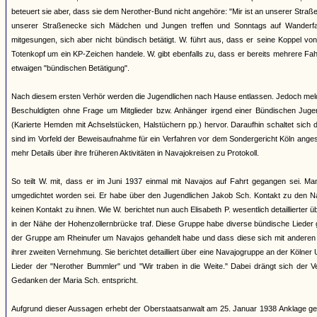
beteuert sie aber, dass sie dem Nerother-Bund nicht angehöre: "Mir ist an unserer Straß
unserer Straßenecke sich Mädchen und Jungen treffen und Sonntags auf Wanderfa
mitgesungen, sich aber nicht bündisch betätigt. W. führt aus, dass er seine Koppel v
Totenkopf um ein KP-Zeichen handele. W. gibt ebenfalls zu, dass er bereits mehrere Fa
etwaigen "bündischen Betätigung".
Nach diesem ersten Verhör werden die Jugendlichen nach Hause entlassen. Jedoch meld
Beschuldigten ohne Frage um Mitglieder bzw. Anhänger irgend einer Bündischen Jugend
(Karierte Hemden mit Achselstücken, Halstüchern pp.) hervor. Daraufhin schaltet sich
sind im Vorfeld der Beweisaufnahme für ein Verfahren vor dem Sondergericht Köln anges
mehr Details über ihre früheren Aktivitäten in Navajokreisen zu Protokoll.
So teilt W. mit, dass er im Juni 1937 einmal mit Navajos auf Fahrt gegangen sei. M
umgedichtet worden sei. Er habe über den Jugendlichen Jakob Sch. Kontakt zu den 
keinen Kontakt zu ihnen. Wie W. berichtet nun auch Elisabeth P. wesentlich detaillierter
in der Nähe der Hohenzollernbrücke traf. Diese Gruppe habe diverse bündische Lieder 
der Gruppe am Rheinufer um Navajos gehandelt habe und dass diese sich mit anderen "
ihrer zweiten Vernehmung. Sie berichtet detailliert über eine Navajogruppe an der Kölne
Lieder der "Nerother Bummler" und "Wir traben in die Weite." Dabei drängt sich der
Gedanken der Maria Sch. entspricht.
Aufgrund dieser Aussagen erhebt der Oberstaatsanwalt am 25. Januar 1938 Anklage ge