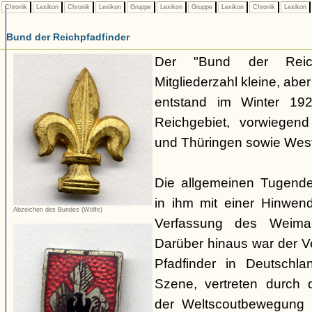
Chronik
Lexikon
Chronik
Lexikon
Gruppe
Lexikon
Gruppe
Lexikon
Chronik
Lexikon
Bund der Reichpfadfinder
Der "Bund der Reich
Mitgliederzahl kleine, ab
entstand im Winter 19
Reichgebiet, vorwiegen
und Thüringen sowie Westf
Die allgemeinen Tugende
in ihm mit einer Hinwen
Abzeichen des Bundes (Wölfe)
Verfassung des Weimar
Darüber hinaus war der 
Pfadfinder in Deutschla
Szene, vertreten durch d
der Weltscoutbewegung