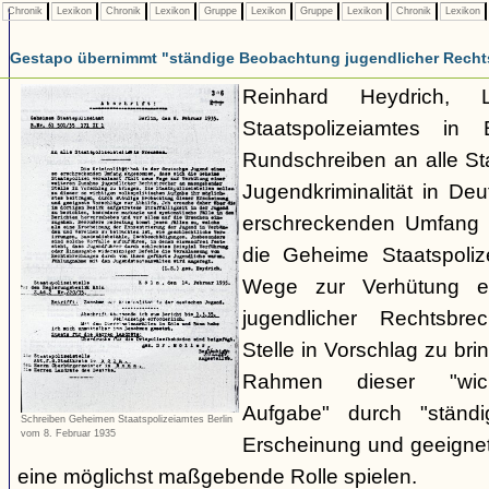
Chronik
Lexikon
Chronik
Lexikon
Gruppe
Lexikon
Gruppe
Lexikon
Chronik
Lexikon
Gestapo übernimmt "ständige Beobachtung jugendlicher Recht
Reinhard Heydrich, 
Staatspolizeiamtes in 
Rundschreiben an alle Staa
Jugendkriminalität in De
erschreckenden Umfang
die Geheime Staatspolize
Wege zur Verhütung e
jugendlicher Rechtsbr
Stelle in Vorschlag zu bri
Rahmen dieser "wicht
Aufgabe" durch "ständ
Schreiben Geheimen Staatspolizeiamtes Berlin
vom 8. Februar 1935
Erscheinung und geeignet
eine möglichst maßgebende Rolle spielen.