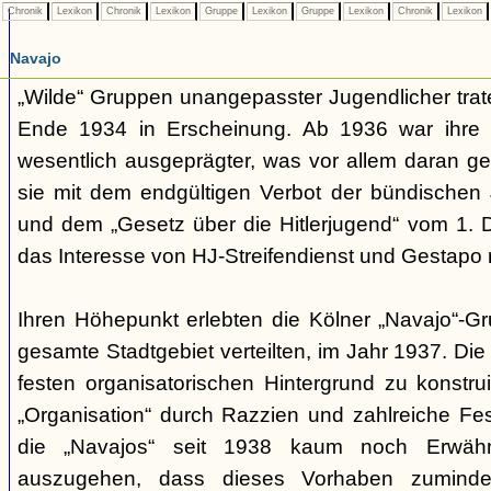
Chronik
Lexikon
Chronik
Lexikon
Gruppe
Lexikon
Gruppe
Lexikon
Chronik
Lexikon
Navajo
„Wilde“ Gruppen unangepasster Jugendlicher trate
Ende 1934 in Erscheinung. Ab 1936 war ihre 
wesentlich ausgeprägter, was vor allem daran ge
sie mit dem endgültigen Verbot der bündischen
und dem „Gesetz über die Hitlerjugend“ vom 1. 
das Interesse von HJ-Streifendienst und Gestapo 
Ihren Höhepunkt erlebten die Kölner „Navajo“-Gr
gesamte Stadtgebiet verteilten, im Jahr 1937. Di
festen organisatorischen Hintergrund zu konstru
„Organisation“ durch Razzien und zahlreiche F
die „Navajos“ seit 1938 kaum noch Erwähn
auszugehen, dass dieses Vorhaben zumindes