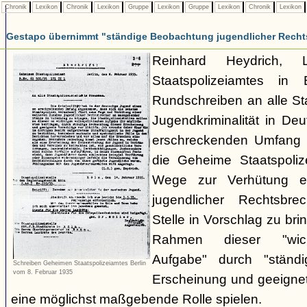
Chronik
Lexikon
Chronik
Lexikon
Gruppe
Lexikon
Gruppe
Lexikon
Chronik
Lexikon
Gestapo übernimmt "ständige Beobachtung jugendlicher Recht
Reinhard Heydrich, 
Staatspolizeiamtes in 
Rundschreiben an alle Staa
Jugendkriminalität in De
erschreckenden Umfang
die Geheime Staatspolize
Wege zur Verhütung e
jugendlicher Rechtsbr
Stelle in Vorschlag zu bri
Rahmen dieser "wicht
Aufgabe" durch "ständ
Schreiben Geheimen Staatspolizeiamtes Berlin
vom 8. Februar 1935
Erscheinung und geeignet
eine möglichst maßgebende Rolle spielen.