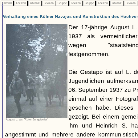
Chronik
Lexikon
Chronik
Lexikon
Gruppe
Lexikon
Gruppe
Lexikon
Chronik
Lexikon
Verhaftung eines Kölner Navajos und Konstruktion des Hochverra
Der 17-jährige August L
1937 als vermeintliche
wegen "staatsfeind
festgenommen.
Die Gestapo ist auf L. 
Jugendlichen aufmerksa
06. September 1937 zu Pro
einmal auf einer Fotogra
gesehen habe. Dieses F
gezeigt. Bei einem geme
August L. als "Roter Jungpionier"
ihm und Heinrich S. hab
angestimmt und mehrere andere kommunistisch