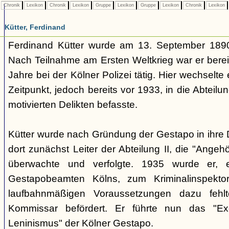
Chronik
Lexikon
Chronik
Lexikon
Gruppe
Lexikon
Gruppe
Lexikon
Chronik
Lexikon
Kütter, Ferdinand
Ferdinand Kütter wurde am 13. September 1890
Nach Teilnahme am Ersten Weltkrieg war er berei
Jahre bei der Kölner Polizei tätig. Hier wechselt
Zeitpunkt, jedoch bereits vor 1933, in die Abteilung
motivierten Delikten befasste.
Kütter wurde nach Gründung der Gestapo in ihr
dort zunächst Leiter der Abteilung II, die "Angeh
überwachte und verfolgte. 1935 wurde er, ei
Gestapobeamten Kölns, zum Kriminalinspekt
laufbahnmäßigen Voraussetzungen dazu fehl
Kommissar befördert. Er führte nun das "Exe
Leninismus" der Kölner Gestapo.