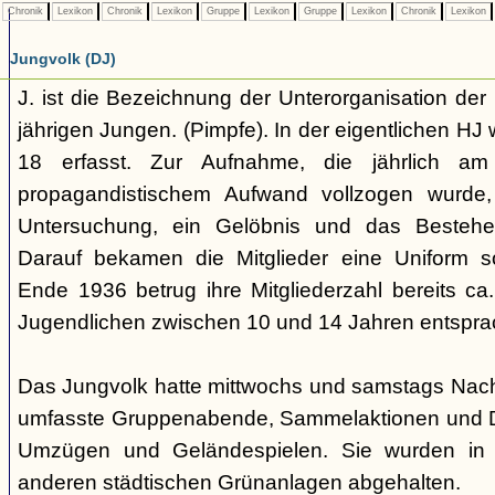
Chronik
Lexikon
Chronik
Lexikon
Gruppe
Lexikon
Gruppe
Lexikon
Chronik
Lexikon
Jungvolk (DJ)
J. ist die Bezeichnung der Unterorganisation der 
jährigen Jungen. (Pimpfe). In der eigentlichen HJ
18 erfasst. Zur Aufnahme, die jährlich am
propagandistischem Aufwand vollzogen wurde, 
Untersuchung, ein Gelöbnis und das Bestehen
Darauf bekamen die Mitglieder eine Uniform s
Ende 1936 betrug ihre Mitgliederzahl bereits ca
Jugendlichen zwischen 10 und 14 Jahren entspra
Das Jungvolk hatte mittwochs und samstags Nachm
umfasste Gruppenabende, Sammelaktionen und Dri
Umzügen und Geländespielen. Sie wurden in 
anderen städtischen Grünanlagen abgehalten.