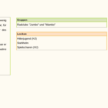
Gruppen
wenig
Radclubs "Jumbo" und "Wambo"
r, für
r des
Lexikon
Hitlerjugend (HJ)
Stahlhelm
war er
Spielscharen (HJ)
nwahre