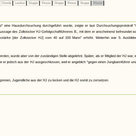
Chronik
Lexikon
Gruppe
Person
Gruppe
Person
Gruppe
Person
o" eine Hausdurchsuchung durchgeführt wurde, zeigte er laut Durchsuchungsprotokoll "
 Aussage des Zollstocker HJ-Gefolgschaftführeres B., mit dem er anscheinend befreundet wa
tsstärke [der Zollstocker HJ] vom 40 auf 200 Mann" erhöht. Weiterhin war S. Ausbilde
erden, wurde aber von der zuständigen Stelle abgelehnt. Später, als er Mitglied der HJ war, 
de er jedoch aus der HJ ausgeschlossen, weil er angeblich "gegen einen Jungbannführer u
egonnen, Jugendliche aus der HJ zu locken und die HJ somit zu zersetzen.