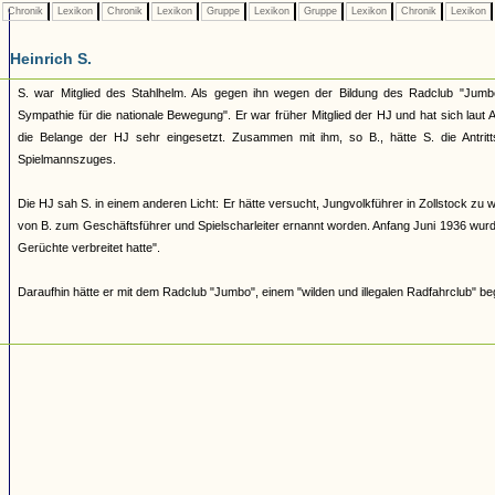
Chronik
Lexikon
Chronik
Lexikon
Gruppe
Lexikon
Gruppe
Lexikon
Chronik
Lexikon
Heinrich S.
S. war Mitglied des Stahlhelm. Als gegen ihn wegen der Bildung des Radclub "Jumb
Sympathie für die nationale Bewegung". Er war früher Mitglied der HJ und hat sich laut
die Belange der HJ sehr eingesetzt. Zusammen mit ihm, so B., hätte S. die Antrit
Spielmannszuges.
Die HJ sah S. in einem anderen Licht: Er hätte versucht, Jungvolkführer in Zollstock zu w
von B. zum Geschäftsführer und Spielscharleiter ernannt worden. Anfang Juni 1936 wur
Gerüchte verbreitet hatte".
Daraufhin hätte er mit dem Radclub "Jumbo", einem "wilden und illegalen Radfahrclub" b