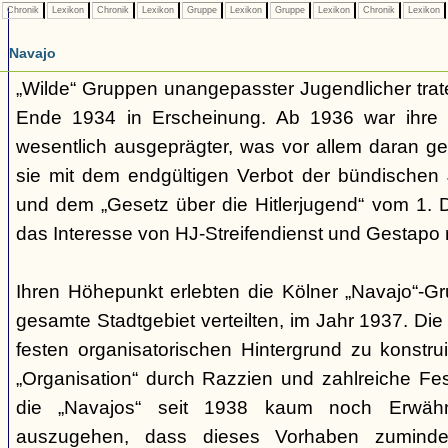
Chronik
Lexikon
Chronik
Lexikon
Gruppe
Lexikon
Gruppe
Lexikon
Chronik
Lexikon
Navajo
„Wilde“ Gruppen unangepasster Jugendlicher trate
Ende 1934 in Erscheinung. Ab 1936 war ihre 
wesentlich ausgeprägter, was vor allem daran ge
sie mit dem endgültigen Verbot der bündischen
und dem „Gesetz über die Hitlerjugend“ vom 1. 
das Interesse von HJ-Streifendienst und Gestapo 
Ihren Höhepunkt erlebten die Kölner „Navajo“-Gr
gesamte Stadtgebiet verteilten, im Jahr 1937. Di
festen organisatorischen Hintergrund zu konstru
„Organisation“ durch Razzien und zahlreiche F
die „Navajos“ seit 1938 kaum noch Erwähn
auszugehen, dass dieses Vorhaben zumindes