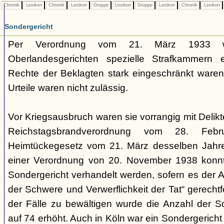
Chronik
Lexikon
Chronik
Lexikon
Gruppe
Lexikon
Gruppe
Lexikon
Chronik
Lexikon
Sondergericht
Per Verordnung vom 21. März 1933 
Oberlandesgerichten spezielle Strafkammern e
Rechte der Beklagten stark eingeschränkt waren.
Urteile waren nicht zulässig.
Vor Kriegsausbruch waren sie vorrangig mit Deli
Reichstagsbrandverordnung vom 28. Fe
Heimtückegesetz vom 21. März desselben Jahres
einer Verordnung von 20. November 1938 konnte
Sondergericht verhandelt werden, sofern es der 
der Schwere und Verwerflichkeit der Tat“ gerechtf
der Fälle zu bewältigen wurde die Anzahl der 
auf 74 erhöht. Auch in Köln war ein Sondergericht